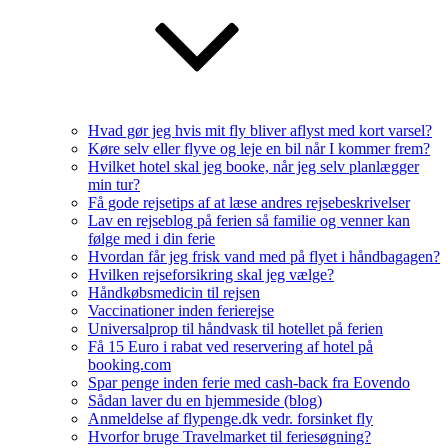
Hvad gør jeg hvis mit fly bliver aflyst med kort varsel?
Køre selv eller flyve og leje en bil når I kommer frem?
Hvilket hotel skal jeg booke, når jeg selv planlægger
min tur?
Få gode rejsetips af at læse andres rejsebeskrivelser
Lav en rejseblog på ferien så familie og venner kan
følge med i din ferie
Hvordan får jeg frisk vand med på flyet i håndbagagen?
Hvilken rejseforsikring skal jeg vælge?
Håndkøbsmedicin til rejsen
Vaccinationer inden ferierejse
Universalprop til håndvask til hotellet på ferien
Få 15 Euro i rabat ved reservering af hotel på
booking.com
Spar penge inden ferie med cash-back fra Eovendo
Sådan laver du en hjemmeside (blog)
Anmeldelse af flypenge.dk vedr. forsinket fly
Hvorfor bruge Travelmarket til feriesøgning?