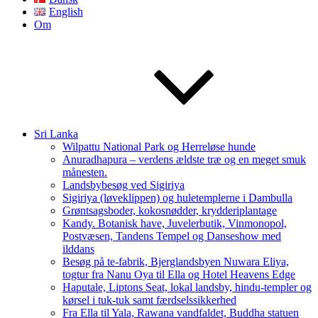
English
Om
Sri Lanka
Wilpattu National Park og Herreløse hunde
Anuradhapura – verdens ældste træ og en meget smuk
månesten.
Landsbybesøg ved Sigiriya
Sigiriya (løveklippen) og huletemplerne i Dambulla
Grøntsagsboder, kokosnødder, krydderiplantage
Kandy. Botanisk have, Juvelerbutik, Vinmonopol,
Postvæsen, Tandens Tempel og Danseshow med
ilddans
Besøg på te-fabrik, Bjerglandsbyen Nuwara Eliya,
togtur fra Nanu Oya til Ella og Hotel Heavens Edge
Haputale, Liptons Seat, lokal landsby, hindu-templer og
kørsel i tuk-tuk samt færdselssikkerhed
Fra Ella til Yala, Rawana vandfaldet, Buddha statuen