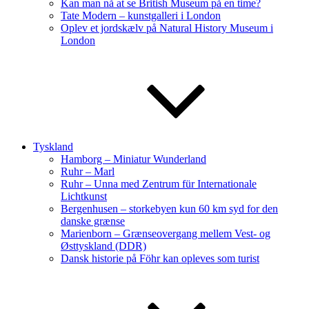
Kan man nå at se British Museum på en time?
Tate Modern – kunstgalleri i London
Oplev et jordskælv på Natural History Museum i
London
Tyskland
Hamborg – Miniatur Wunderland
Ruhr – Marl
Ruhr – Unna med Zentrum für Internationale
Lichtkunst
Bergenhusen – storkebyen kun 60 km syd for den
danske grænse
Marienborn – Grænseovergang mellem Vest- og
Østtyskland (DDR)
Dansk historie på Föhr kan opleves som turist