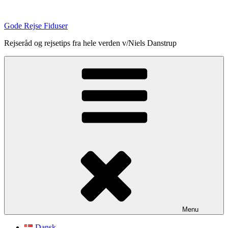
Videre
til
Gode Rejse Fiduser
indhold
Rejseråd og rejsetips fra hele verden v/Niels Danstrup
Menu
Dansk