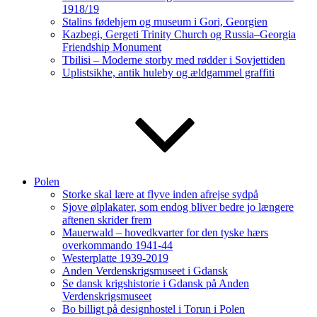
1918/19
Stalins fødehjem og museum i Gori, Georgien
Kazbegi, Gergeti Trinity Church og Russia–Georgia
Friendship Monument
Tbilisi – Moderne storby med rødder i Sovjettiden
Uplistsikhe, antik huleby og ældgammel graffiti
Polen
Storke skal lære at flyve inden afrejse sydpå
Sjove ølplakater, som endog bliver bedre jo længere
aftenen skrider frem
Mauerwald – hovedkvarter for den tyske hærs
overkommando 1941-44
Westerplatte 1939-2019
Anden Verdenskrigsmuseet i Gdansk
Se dansk krigshistorie i Gdansk på Anden
Verdenskrigsmuseet
Bo billigt på designhostel i Torun i Polen