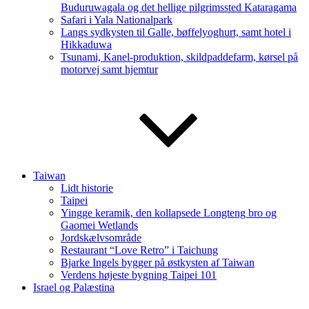
Buduruwagala og det hellige pilgrimssted Kataragama
Safari i Yala Nationalpark
Langs sydkysten til Galle, bøffelyoghurt, samt hotel i
Hikkaduwa
Tsunami, Kanel-produktion, skildpaddefarm, kørsel på
motorvej samt hjemtur
Taiwan
Lidt historie
Taipei
Yingge keramik, den kollapsede Longteng bro og
Gaomei Wetlands
Jordskælvsområde
Restaurant “Love Retro” i Taichung
Bjarke Ingels bygger på østkysten af Taiwan
Verdens højeste bygning Taipei 101
Israel og Palæstina