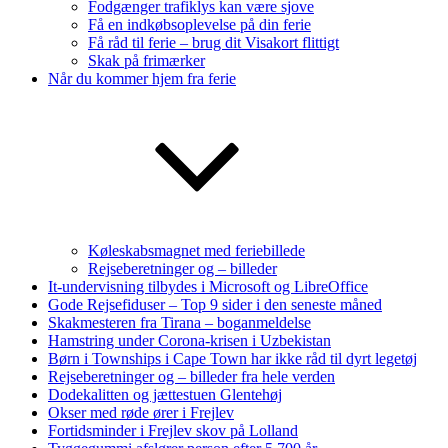
Fodgænger trafiklys kan være sjove
Få en indkøbsoplevelse på din ferie
Få råd til ferie – brug dit Visakort flittigt
Skak på frimærker
Når du kommer hjem fra ferie
Køleskabsmagnet med feriebillede
Rejseberetninger og – billeder
It-undervisning tilbydes i Microsoft og LibreOffice
Gode Rejsefiduser – Top 9 sider i den seneste måned
Skakmesteren fra Tirana – boganmeldelse
Hamstring under Corona-krisen i Uzbekistan
Børn i Townships i Cape Town har ikke råd til dyrt legetøj
Rejseberetninger og – billeder fra hele verden
Dodekalitten og jættestuen Glentehøj
Okser med røde ører i Frejlev
Fortidsminder i Frejlev skov på Lolland