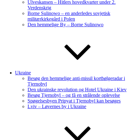
Ulveskansen – Hitlers hovedkvarter under 2.
Verdenskrig
Borne Sulinowo – en anderledes sovjetisk
militærkirkegård i Polen
Den hemmelige By – Borne Sulinowo
Ukraine
Besøg den hemmelige anti-missil kortbølgeradar i
Tjernobyl
Den ukrainske revolution og Hotel Ukraine i Kiev
Besøg Tjernobyl – og få en strålende oplevelse
Spøgelsesbyen Pripyat i Tjernobyl kan besøges
Lviv – Løvernes by i Ukraine