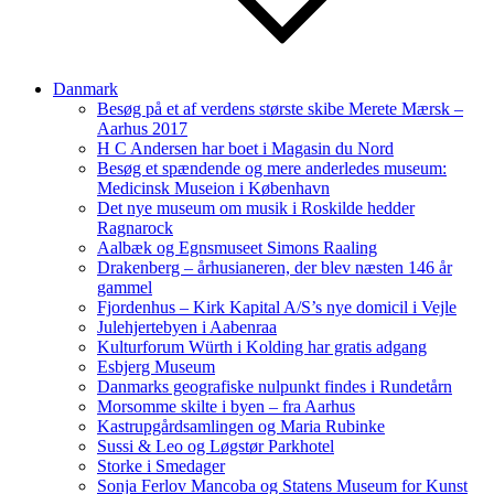
Danmark
Besøg på et af verdens største skibe Merete Mærsk –
Aarhus 2017
H C Andersen har boet i Magasin du Nord
Besøg et spændende og mere anderledes museum:
Medicinsk Museion i København
Det nye museum om musik i Roskilde hedder
Ragnarock
Aalbæk og Egnsmuseet Simons Raaling
Drakenberg – århusianeren, der blev næsten 146 år
gammel
Fjordenhus – Kirk Kapital A/S’s nye domicil i Vejle
Julehjertebyen i Aabenraa
Kulturforum Würth i Kolding har gratis adgang
Esbjerg Museum
Danmarks geografiske nulpunkt findes i Rundetårn
Morsomme skilte i byen – fra Aarhus
Kastrupgårdsamlingen og Maria Rubinke
Sussi & Leo og Løgstør Parkhotel
Storke i Smedager
Sonja Ferlov Mancoba og Statens Museum for Kunst