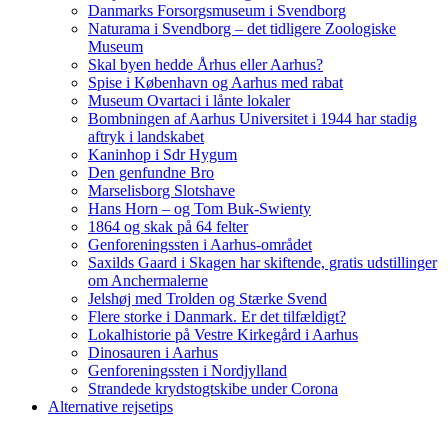
Danmarks Forsorgsmuseum i Svendborg
Naturama i Svendborg – det tidligere Zoologiske
Museum
Skal byen hedde Århus eller Aarhus?
Spise i København og Aarhus med rabat
Museum Ovartaci i lånte lokaler
Bombningen af Aarhus Universitet i 1944 har stadig
aftryk i landskabet
Kaninhop i Sdr Hygum
Den genfundne Bro
Marselisborg Slotshave
Hans Horn – og Tom Buk-Swienty
1864 og skak på 64 felter
Genforeningssten i Aarhus-området
Saxilds Gaard i Skagen har skiftende, gratis udstillinger
om Anchermalerne
Jelshøj med Trolden og Stærke Svend
Flere storke i Danmark. Er det tilfældigt?
Lokalhistorie på Vestre Kirkegård i Aarhus
Dinosauren i Aarhus
Genforeningssten i Nordjylland
Strandede krydstogtskibe under Corona
Alternative rejsetips