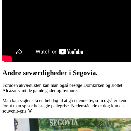
Andre seværdigheder i Segovia.
Foruden akvædukten kan man også besøge Domkirken og slottet
Alcázar samt de gamle gader og bymure.
Man kan sagtens få en hel dag til at gå i denne by, som også er kendt
for at man spiser helstegte pattegrise. Nedenstående er dog kun en
souvenir-gris 🙂