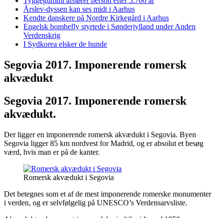
Tyggegummi afslører person efter 5.700 år
Årslev-dyssen kan ses midt i Aarhus
Kendte danskere på Nordre Kirkegård i Aarhus
Engelsk bombefly styrtede i Sønderjylland under Anden
Verdenskrig
I Sydkorea elsker de hunde
Segovia 2017. Imponerende romersk
akvædukt
Segovia 2017. Imponerende romersk
akvædukt.
Der ligger en imponerende romersk akvædukt i Segovia. Byen
Segovia ligger 85 km nordvest for Madrid, og er absolut et besøg
værd, hvis man er på de kanter.
Romersk akvædukt i Segovia
Det betegnes som et af de mest imponerende romerske monumenter
i verden, og er selvfølgelig på
UNESCO’s Verdensarvsliste
.