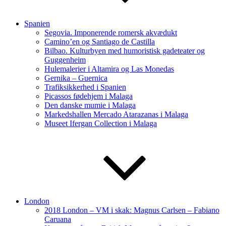
Spanien
Segovia. Imponerende romersk akvædukt
Camino’en og Santiago de Castilla
Bilbao. Kulturbyen med humoristisk gadeteater og
Guggenheim
Hulemalerier i Altamira og Las Monedas
Gernika – Guernica
Trafiksikkerhed i Spanien
Picassos fødehjem i Malaga
Den danske mumie i Malaga
Markedshallen Mercado Atarazanas i Malaga
Museet Ifergan Collection i Malaga
London
2018 London – VM i skak: Magnus Carlsen – Fabiano
Caruana