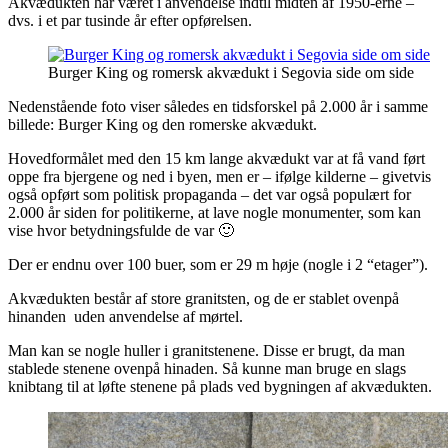
Akvædukten har været i anvendelse indtil midten af 1950-erne –
dvs. i et par tusinde år efter opførelsen.
Burger King og romersk akvædukt i Segovia side om side
Nedenstående foto viser således en tidsforskel på 2.000 år i samme
billede: Burger King og den romerske akvædukt.
Hovedformålet med den 15 km lange akvædukt var at få vand ført
oppe fra bjergene og ned i byen, men er – ifølge kilderne – givetvis
også opført som politisk propaganda – det var også populært for
2.000 år siden for politikerne, at lave nogle monumenter, som kan
vise hvor betydningsfulde de var 🙂
Der er endnu over 100 buer, som er 29 m høje (nogle i 2 “etager”).
Akvædukten består af store granitsten, og de er stablet ovenpå
hinanden uden anvendelse af mørtel.
Man kan se nogle huller i granitstenene. Disse er brugt, da man
stablede stenene ovenpå hinaden. Så kunne man bruge en slags
knibtang til at løfte stenene på plads ved bygningen af akvædukten.